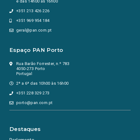
e das 14h00 às 16h00
+351 213 426 226
+351 969 954 184
geral@pan.com.pt
Espaço PAN Porto
Rua Barão Forrester, n.º 783
4050-273 Porto
Portugal
2ª a 6ª das 10h00 às 16h00
+351 228 329 273
porto@pan.com.pt
Destaques