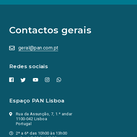
(Os
links
para
as
Contactos gerais
redes
sociais
abrem
numa
geral@pan.com.pt
nova
aba.)
Redes sociais
Espaço PAN Lisboa
Rua da Assunção, 7, 1.º andar
1100-042 Lisboa
Portugal
2ª a 6ª das 10h00 às 13h00