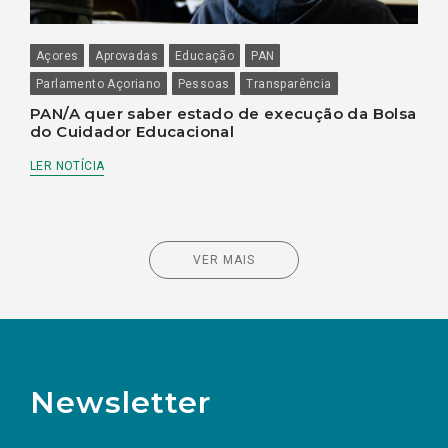
Açores
Aprovadas
Educação
PAN
Parlamento Açoriano
Pessoas
Transparência
PAN/A quer saber estado de execução da Bolsa
do Cuidador Educacional
LER NOTÍCIA
VER MAIS
Newsletter
Preencha os campos abaixo para subscrever
Nome
Apelido
E-