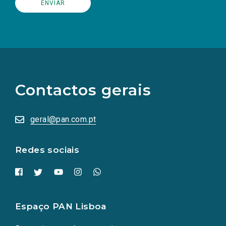
(Os
links
para
as
Contactos gerais
redes
sociais
abrem
numa
geral@pan.com.pt
nova
aba.)
Redes sociais
Espaço PAN Lisboa