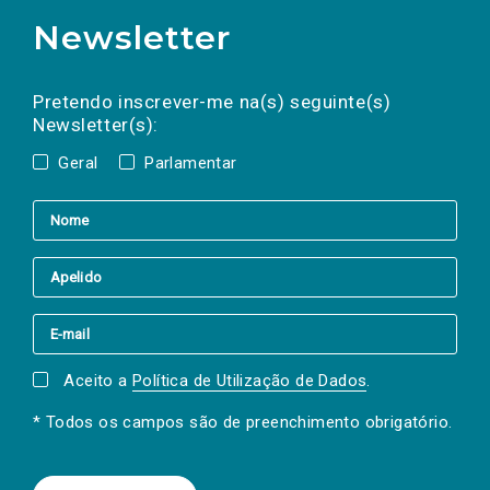
Newsletter
Preencha os campos abaixo para subscrever
Nome
Apelido
E-
mail
a(s) newsletter(s).
Pretendo inscrever-me na(s) seguinte(s)
Newsletter(s):
Geral
Parlamentar
Aceito a
Política de Utilização de Dados
.
* Todos os campos são de preenchimento obrigatório.