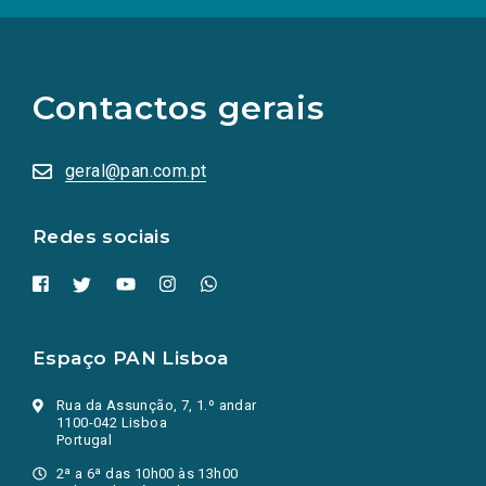
(Os
links
para
as
Contactos gerais
redes
sociais
abrem
numa
geral@pan.com.pt
nova
aba.)
Redes sociais
Espaço PAN Lisboa
Rua da Assunção, 7, 1.º andar
1100-042 Lisboa
Portugal
2ª a 6ª das 10h00 às 13h00