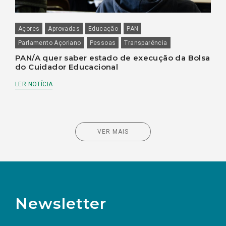
Açores
Aprovadas
Educação
PAN
Parlamento Açoriano
Pessoas
Transparência
PAN/A quer saber estado de execução da Bolsa
do Cuidador Educacional
LER NOTÍCIA
VER MAIS
Newsletter
Preencha os campos abaixo para subscrever
Nome
Apelido
E-