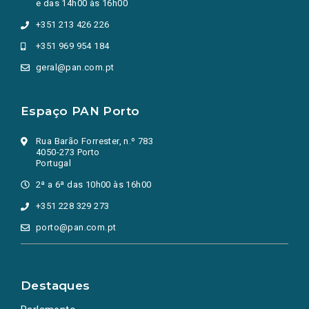
e das 14h00 às 16h00
+351 213 426 226
+351 969 954 184
geral@pan.com.pt
Espaço PAN Porto
Rua Barão Forrester, n.º 783
4050-273 Porto
Portugal
2ª a 6ª das 10h00 às 16h00
+351 228 329 273
porto@pan.com.pt
Destaques