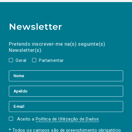
Newsletter
Preencha os campos abaixo para subscrever
Nome
Apelido
E-
mail
a(s) newsletter(s).
Pretendo inscrever-me na(s) seguinte(s)
Newsletter(s):
Geral
Parlamentar
Aceito a
Política de Utilização de Dados
.
* Todos os campos são de preenchimento obrigatório.