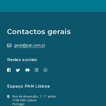
(Os
links
para
as
Contactos gerais
redes
sociais
abrem
numa
geral@pan.com.pt
nova
aba.)
Redes sociais
Espaço PAN Lisboa
Rua da Assunção, 7, 1.º andar
1100-042 Lisboa
Portugal