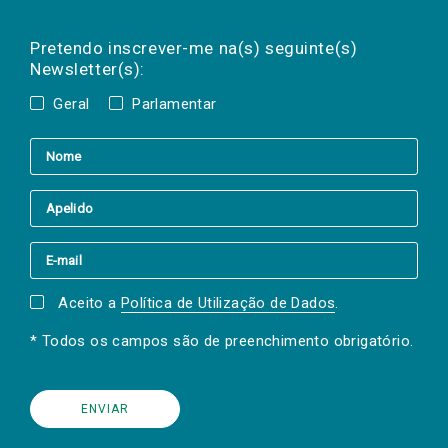
Preencha os campos abaixo para subscrever
Nome
Apelido
E-
mail
a(s) newsletter(s).
Pretendo inscrever-me na(s) seguinte(s)
Newsletter(s):
Geral
Parlamentar
Aceito a
Política de Utilização de Dados
.
* Todos os campos são de preenchimento obrigatório.