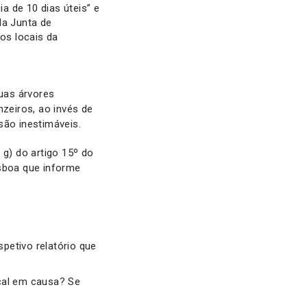
a de 10 dias úteis” e
da Junta de
nos locais da
uas árvores
nzeiros, ao invés de
são inestimáveis.
 g) do artigo 15º do
isboa que informe
petivo relatório que
ocal em causa? Se