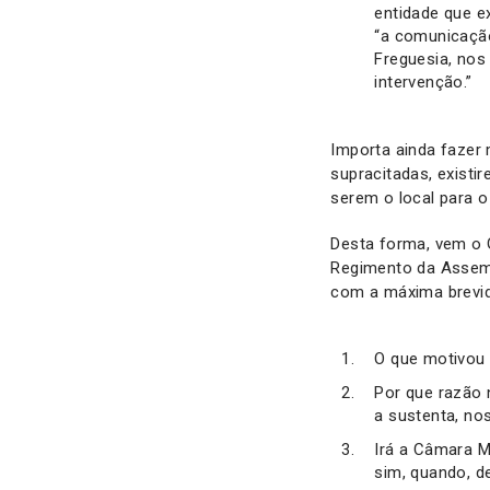
entidade que e
“a comunicação
Freguesia, nos 
intervenção.”
Importa ainda fazer
supracitadas, existi
serem o local para o
Desta forma, vem o G
Regimento da Assembl
com a máxima brevid
O que motivou 
Por que razão 
a sustenta, no
Irá a Câmara M
sim, quando, d