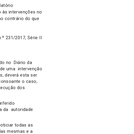
latório
vo às intervenções no
ao contrário do que
º 231/2017, Série II
ado no Diário da
e de uma intervenção
s, deverá esta ser
 consoante o caso,
execução dos
referido
a da autoridade
oticiar todas as
 das mesmas e a