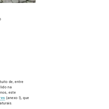
o
uito de, entre
lido na
nos, este
res
(anexo I), que
aturais.