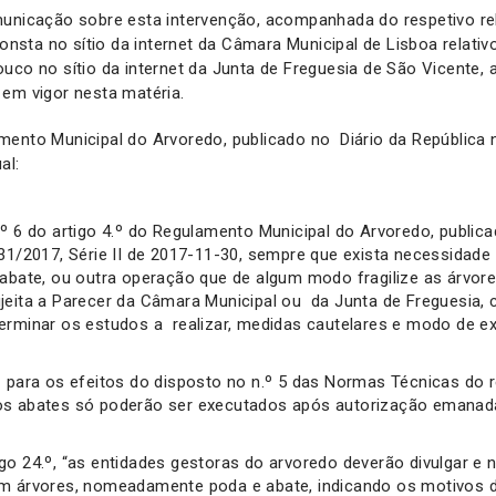
municação sobre esta intervenção, acompanhada do respetivo re
consta no sítio da internet da Câmara Municipal de Lisboa relati
uco no sítio da internet da Junta de Freguesia de São Vicente, 
 em vigor nesta matéria.
ento Municipal do Arvoredo, publicado no Diário da República n.
al:
.º 6 do artigo 4.º do Regulamento Municipal do Arvoredo, public
231/2017, Série II de 2017-11-30, sempre que exista necessidad
 abate, ou outra operação que de algum modo fragilize as árvore
jeita a Parecer da Câmara Municipal ou da Junta de Freguesia,
erminar os estudos a realizar, medidas cautelares e modo de 
 para os efeitos do disposto no n.º 5 das Normas Técnicas do 
os abates só poderão ser executados após autorização emanad
go 24.º, “as entidades gestoras do arvoredo deverão divulgar e n
em árvores, nomeadamente poda e abate, indicando os motivos