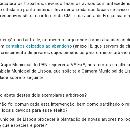
xecutará os trabalhos, devendo fazer os avisos com antecedênci
 citada no ponto anterior deve ser afixada nos locais de aviso 
respetivos sítios na internet da CML e da Junta de Freguesia e 
 menção ao facto de, no mesmo largo onde foram abatidas as d
rem
canteiros deixados ao abandono
(anexo II), que servem de ci
 crescimento de árvores, cujos benefícios para o meios urbano 
rupo Municipal do PAN requerer a V.ª Ex.ª, nos termos da alínea
eia Municipal de Lisboa, que solicite à Câmara Municipal de L
ade sobre o seguinte:
o abate destes dois exemplares arbóreos?
não foi comunicada esta intervenção, bem como partilhado o res
s locais devidos para esse efeito?
unicipal de Lisboa proceder à plantação de novas árvores no l
e que espécies e porte?