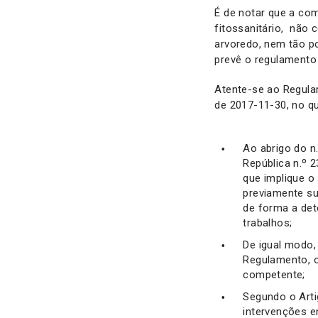
É de notar que a co
fitossanitário, não 
arvoredo, nem tão po
prevê o regulamento
Atente-se ao Regulam
de 2017-11-30, no qu
Ao abrigo do n
República n.º 
que implique o
previamente su
de forma a det
trabalhos;
De igual modo,
Regulamento, 
competente;
Segundo o Arti
intervenções 