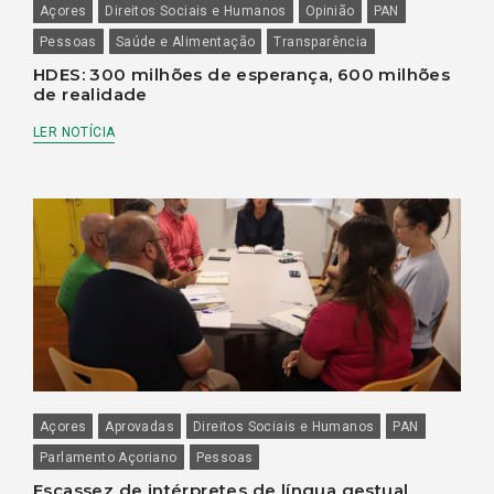
Açores
Direitos Sociais e Humanos
Opinião
PAN
Pessoas
Saúde e Alimentação
Transparência
HDES: 300 milhões de esperança, 600 milhões
de realidade
LER NOTÍCIA
Açores
Aprovadas
Direitos Sociais e Humanos
PAN
Parlamento Açoriano
Pessoas
Escassez de intérpretes de língua gestual