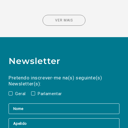
VER MAIS
Newsletter
Preencha os campos abaixo para subscrever
Nome
Apelido
E-
mail
a(s) newsletter(s).
Pretendo inscrever-me na(s) seguinte(s)
Newsletter(s):
Geral
Parlamentar