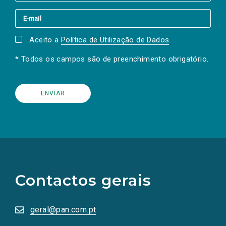
Aceito a
Política de Utilização de Dados
.
* Todos os campos são de preenchimento obrigatório.
(Os
links
para
as
Contactos gerais
redes
sociais
abrem
numa
geral@pan.com.pt
nova
aba.)