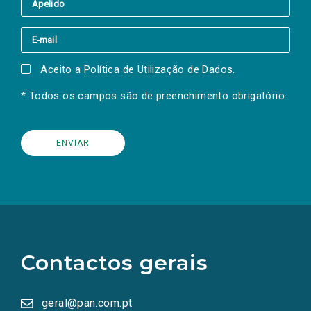
Aceito a
Política de Utilização de Dados
.
* Todos os campos são de preenchimento obrigatório.
(Os
links
para
as
Contactos gerais
redes
sociais
abrem
numa
geral@pan.com.pt
nova