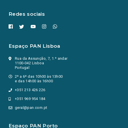
aba.)
Redes sociais
Espaço PAN Lisboa
Rua da Assunção, 7, 1.º andar
1100-042 Lisboa
Portugal
2ª a 6ª das 10h00 às 13h00
e das 14h00 às 16h00
+351 213 426 226
+351 969 954 184
geral@pan.com.pt
Espaço PAN Porto