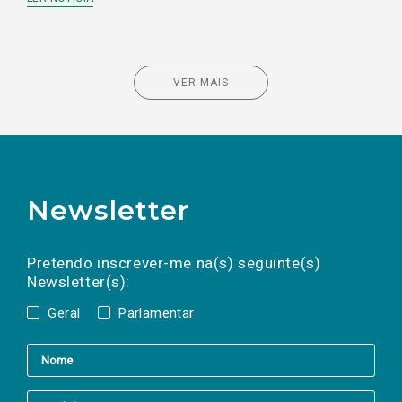
VER MAIS
Newsletter
Preencha os campos abaixo para subscrever
Nome
Apelido
E-
mail
a(s) newsletter(s).
Pretendo inscrever-me na(s) seguinte(s)
Newsletter(s):
Geral
Parlamentar