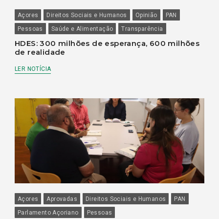
Açores
Direitos Sociais e Humanos
Opinião
PAN
Pessoas
Saúde e Alimentação
Transparência
HDES: 300 milhões de esperança, 600 milhões
de realidade
LER NOTÍCIA
Açores
Aprovadas
Direitos Sociais e Humanos
PAN
Parlamento Açoriano
Pessoas