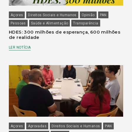
Açores
Direitos Sociais e Humanos
Opinião
PAN
Pessoas
Saúde e Alimentação
Transparência
HDES: 300 milhões de esperança, 600 milhões
de realidade
LER NOTÍCIA
Açores
Aprovadas
Direitos Sociais e Humanos
PAN