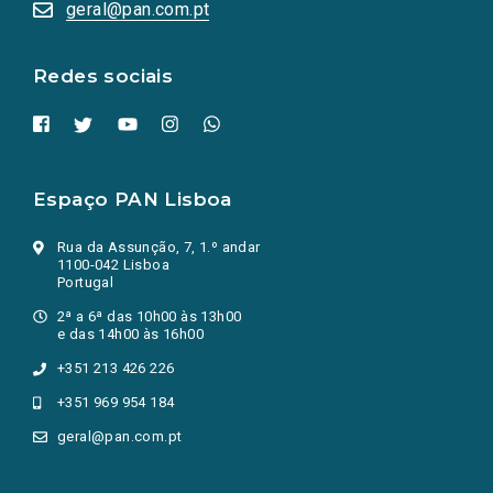
numa
geral@pan.com.pt
nova
aba.)
Redes sociais
Espaço PAN Lisboa
Rua da Assunção, 7, 1.º andar
1100-042 Lisboa
Portugal
2ª a 6ª das 10h00 às 13h00
e das 14h00 às 16h00
+351 213 426 226
+351 969 954 184
geral@pan.com.pt