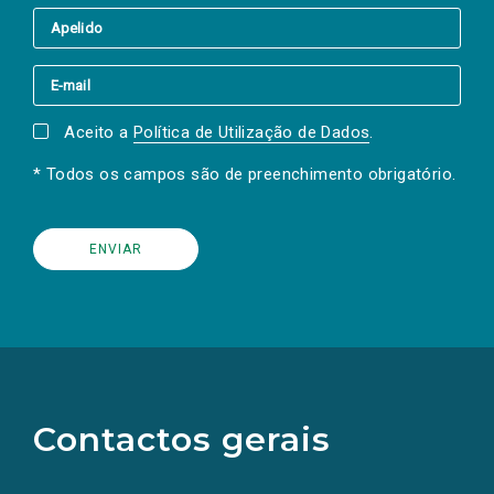
Aceito a
Política de Utilização de Dados
.
* Todos os campos são de preenchimento obrigatório.
(Os
links
para
as
Contactos gerais
redes
sociais
abrem