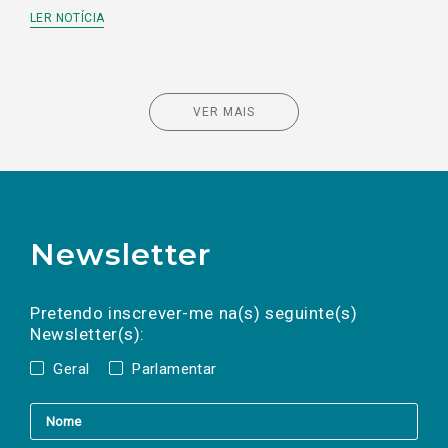
LER NOTÍCIA
VER MAIS
Newsletter
Preencha os campos abaixo para subscrever
Nome
Apelido
E-
mail
a(s) newsletter(s).
Pretendo inscrever-me na(s) seguinte(s)
Newsletter(s):
Geral
Parlamentar