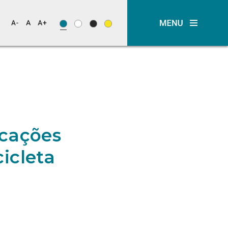
ocações
icleta