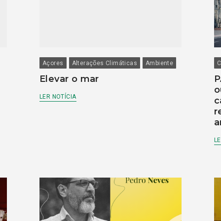
Açores
Alterações Climáticas
Ambiente
C
Elevar o mar
P
o
LER NOTÍCIA
c
r
a
LE