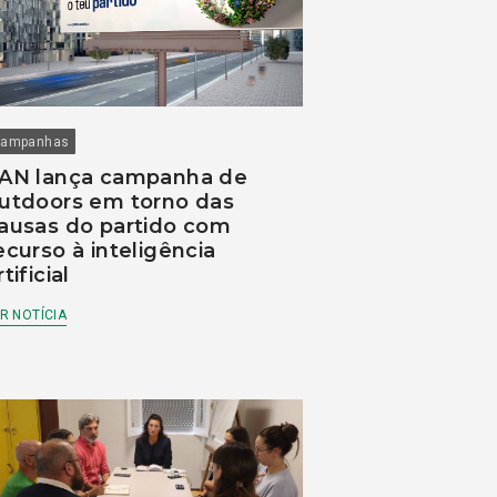
ampanhas
AN lança campanha de
utdoors em torno das
ausas do partido com
ecurso à inteligência
rtificial
R NOTÍCIA