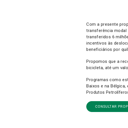
Com a presente prop
transferência modal 
transferidos 6 milh
incentivos às deslo
beneficiários por qu
Propomos que a reco
bicicleta, até um va
Programas como est
Baixos e na Bélgica,
Produtos Petrolífero
CONSULTAR PRO