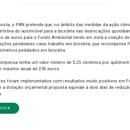
osta, o PAN pretende que, no âmbito das medidas da ação climát
efetiva do automóvel para a bicicleta nas deslocações quotidia
ões de euros para o Fundo Ambiental tendo em vista a criação 
cações pendulares casa-trabalho em bicicleta, que recompense 
ilómetros pedalados em bicicleta.
mpensa tenha um valor mínimo de 0,25 cêntimos por quilómetr
lor máximo anual de 250 euros.
es foram implementados com resultados muito positivos em Fr
 e a dotação orçamental proposta equivale a dois dias de reduç
s.
POSTA