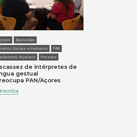
çores
Aprovadas
ireitos Sociais e Humanos
PAN
arlamento Açoriano
Pessoas
scassez de intérpretes de
íngua gestual
reocupa PAN/Açores
R NOTÍCIA