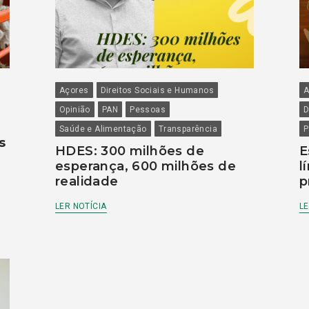
Açores
Direitos Sociais e Humanos
A
Opinião
PAN
Pessoas
D
Saúde e Alimentação
Transparência
P
s
HDES: 300 milhões de
E
esperança, 600 milhões de
l
realidade
p
LER NOTÍCIA
LE